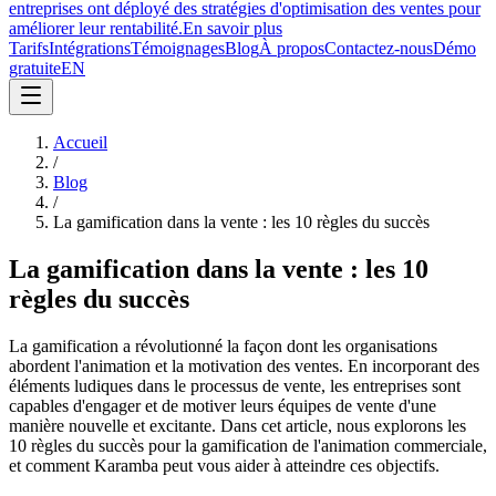
entreprises ont déployé des stratégies d'optimisation des ventes pour
améliorer leur rentabilité.
En savoir plus
Tarifs
Intégrations
Témoignages
Blog
À propos
Contactez-nous
Démo
gratuite
EN
Accueil
/
Blog
/
La gamification dans la vente : les 10 règles du succès
La gamification dans la vente : les 10
règles du succès
La gamification a révolutionné la façon dont les organisations
abordent l'animation et la motivation des ventes. En incorporant des
éléments ludiques dans le processus de vente, les entreprises sont
capables d'engager et de motiver leurs équipes de vente d'une
manière nouvelle et excitante. Dans cet article, nous explorons les
10 règles du succès pour la gamification de l'animation commerciale,
et comment Karamba peut vous aider à atteindre ces objectifs.